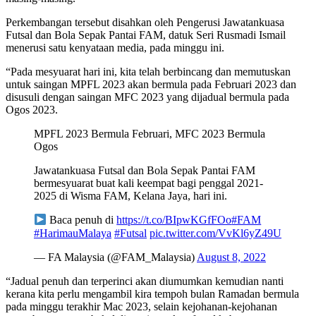
Perkembangan tersebut disahkan oleh Pengerusi Jawatankuasa
Futsal dan Bola Sepak Pantai FAM, datuk Seri Rusmadi Ismail
menerusi satu kenyataan media, pada minggu ini.
“
Pada mesyuarat hari ini, kita telah berbincang dan memutuskan
untuk saingan MPFL 2023 akan bermula pada Februari 2023 dan
disusuli dengan saingan MFC 2023 yang dijadual bermula pada
Ogos 2023.
MPFL 2023 Bermula Februari, MFC 2023 Bermula
Ogos
Jawatankuasa Futsal dan Bola Sepak Pantai FAM
bermesyuarat buat kali keempat bagi penggal 2021-
2025 di Wisma FAM, Kelana Jaya, hari ini.
Baca penuh di
https://t.co/BIpwKGfFOo
#FAM
#HarimauMalaya
#Futsal
pic.twitter.com/VvKl6yZ49U
— FA Malaysia (@FAM_Malaysia)
August 8, 2022
“Jadual penuh dan terperinci akan diumumkan kemudian nanti
kerana kita perlu mengambil kira tempoh bulan Ramadan bermula
pada minggu terakhir Mac 2023, selain kejohanan-kejohanan