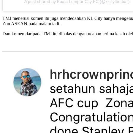
A post shared by Kuala Lumpur City FC (@klcityfootball)
TMJ menerusi komen itu juga mendedahkan KL City hanya mengeluarkan
Zon ASEAN pada malam tadi.
Dan komen daripada TMJ itu dibalas dengan ucapan terima kasih oleh