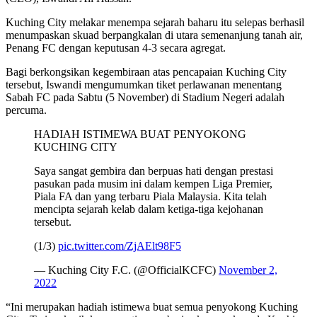
Kuching City melakar menempa sejarah baharu itu selepas berhasil
menumpaskan skuad berpangkalan di utara semenanjung tanah air,
Penang FC dengan keputusan 4-3 secara agregat.
Bagi berkongsikan kegembiraan atas pencapaian Kuching City
tersebut, Iswandi mengumumkan tiket perlawanan menentang
Sabah FC pada Sabtu (5 November) di Stadium Negeri adalah
percuma.
HADIAH ISTIMEWA BUAT PENYOKONG
KUCHING CITY
Saya sangat gembira dan berpuas hati dengan prestasi
pasukan pada musim ini dalam kempen Liga Premier,
Piala FA dan yang terbaru Piala Malaysia. Kita telah
mencipta sejarah kelab dalam ketiga-tiga kejohanan
tersebut.
(1/3)
pic.twitter.com/ZjAElt98F5
— Kuching City F.C. (@OfficialKCFC)
November 2,
2022
“
Ini merupakan hadiah istimewa buat semua penyokong Kuching