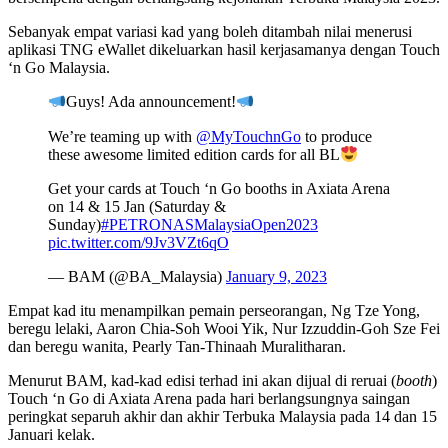
Sebanyak empat variasi kad yang boleh ditambah nilai menerusi
aplikasi TNG eWallet dikeluarkan hasil kerjasamanya dengan Touch
‘n Go Malaysia.
Guys! Ada announcement!
We’re teaming up with
@MyTouchnGo
to produce
these awesome limited edition cards for all BL
Get your cards at Touch ‘n Go booths in Axiata Arena
on 14 & 15 Jan (Saturday &
Sunday)
#PETRONASMalaysiaOpen2023
pic.twitter.com/9Jv3VZt6qO
— BAM (@BA_Malaysia)
January 9, 2023
Empat kad itu menampilkan pemain perseorangan, Ng Tze Yong,
beregu lelaki, Aaron Chia-Soh Wooi Yik, Nur Izzuddin-Goh Sze Fei
dan beregu wanita, Pearly Tan-Thinaah Muralitharan.
Menurut BAM, kad-kad edisi terhad ini akan dijual di reruai (
booth
)
Touch ‘n Go di Axiata Arena pada hari berlangsungnya saingan
peringkat separuh akhir dan akhir Terbuka Malaysia pada 14 dan 15
Januari kelak.