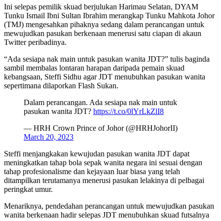
Ini selepas pemilik skuad berjulukan Harimau Selatan, DYAM
Tunku Ismail Ibni Sultan Ibrahim merangkap Tunku Mahkota Johor
(TMJ) mengesahkan pihaknya sedang dalam perancangan untuk
mewujudkan pasukan berkenaan menerusi satu ciapan di akaun
Twitter peribadinya.
“Ada sesiapa nak main untuk pasukan wanita JDT?” tulis baginda
sambil membalas lontaran harapan daripada pemain skuad
kebangsaan, Steffi Sidhu agar JDT menubuhkan pasukan wanita
sepertimana dilaporkan Flash Sukan.
Dalam perancangan. Ada sesiapa nak main untuk
pasukan wanita JDT?
https://t.co/0lYrLkZlI8
— HRH Crown Prince of Johor (@HRHJohorII)
March 20, 2023
Steffi menjangkakan kewujudan pasukan wanita JDT dapat
meningkatkan tahap bola sepak wanita negara ini sesuai dengan
tahap profesionalisme dan kejayaan luar biasa yang telah
ditampilkan terutamanya menerusi pasukan lelakinya di pelbagai
peringkat umur.
Menariknya, pendedahan perancangan untuk mewujudkan pasukan
wanita berkenaan hadir selepas JDT menubuhkan skuad futsalnya