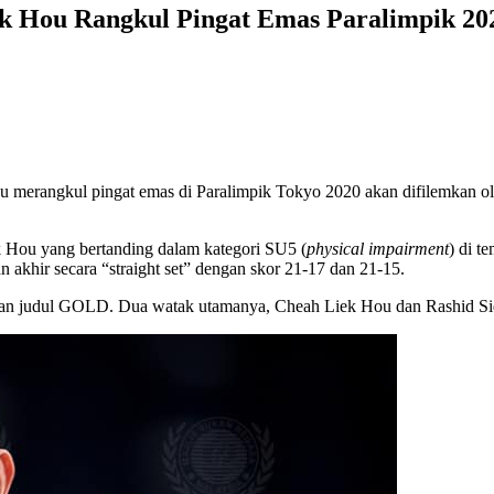
k Hou Rangkul Pingat Emas Paralimpik 20
 merangkul pingat emas di Paralimpik Tokyo 2020 akan difilemkan ole
k Hou yang bertanding dalam kategori SU5 (
physical impairment
) di t
khir secara “straight set” dengan skor 21-17 dan 21-15.
rikan judul GOLD. Dua watak utamanya, Cheah Liek Hou dan Rashid Si