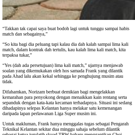
“Takkan tak capai saya buat bodoh lagi untuk tunggu sampai habis
match dan sebagainya,”
“So kita bagi dia peluang tapi kalau dia dah kalah sampai lima kali
match, dalam kontrak dah tertulis, kau kalah lima kali match, kita
terpaksa tukar,”
“Yes (dah ada persetujuan) lima kali match,” ujarnya menjawab
soalan yang dikemukakan oleh hos samada Frank yang dilantik
pada Ahad lalu akan kekal sehingga ke penghujung musim atau
tidak.
Difahamkan, Norizam berbuat demikian bagi mengelakkan
kemarahan para penyokong dengan menaikkan kain rentang serta
sepanduk dengan kata-kata kecaman terhadapnya. Situasi ini sedang
dihadapinya selepas Kelantan hanya melakar satu kemenangan
daripada lapan perlawanan Liga Super musim ini.
Untuk makluman, Frank hanya menggalas tugas sebagai Pengarah
Teknikal Kelantan sekitar dua minggu sahaja sebelum dilantik
sebagai ketua jurulatih skuad TRW baharu menggantikan Choi