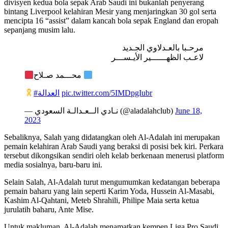
divisyen kedua bola sepak Arab Saudi ini bukanlah penyerang
bintang Liverpool kelahiran Mesir yang menjaringkan 30 gol serta
mencipta 16 “assist” dalam kancah bola sepak England dan eropah
sepanjang musim lalu.
مرحـبا بالعـدلاوي الجـديد
لاعـب الظهــــــير الأيـســـر
محـــمد صـلاح
#العدالة
pic.twitter.com/5IMDpgIubr
— نـادي الــعـدالـة السعودي (@aladalahclub)
June 18,
2023
Sebaliknya, Salah yang didatangkan oleh Al-Adalah ini merupakan
pemain kelahiran Arab Saudi yang beraksi di posisi bek kiri. Perkara
tersebut dikongsikan sendiri oleh kelab berkenaan menerusi platform
media sosialnya, baru-baru ini.
Selain Salah, Al-Adalah turut mengumumkan kedatangan beberapa
pemain baharu yang lain seperti Karim Yoda, Hussein Al-Masabi,
Kashim Al-Qahtani, Meteb Shrahili, Philipe Maia serta ketua
jurulatih baharu, Ante Mise.
Untuk makluman, Al-Adalah menamatkan kempen Liga Pro Saudi