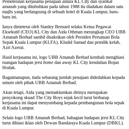
Pemeteraian kerjasama penajaan antara KL City dan syarikat
amanah yang ditubuhkan pada tahun 1988 itu diadakan dalam satu
majlis yang berlangsung di sebuah hotel di Kuala Lumpur, baru-
baru ini.
Ianya dimeterai oleh Stanley Bernard selaku Ketua Pegawai
Eksekutif (CEO) KL City dan Aida Othman merangkap CEO UBB
Amanah Berhad sambil disaksikan oleh Presiden Persatuan Bola
Sepak Kuala Lumpur (KLFA), Khalid Samad dan pemilik kelab,
Azri Azerai.
Hasil kerjasama ini, logo UBB Amanah Berhad kembali menghiasi
ruangan hadapan jersi
home
dan
away
KL City kendalian Bojan
Hodak.
Bagaimanapun, tiada sebarang jumlah penajaan didedahkan kepada
umum oleh pihak UBB Amanah Berhad.
Akan tetapi, Aida yang memaklumkan dirinya merupakan
penyokong skuad The City Boys sejak kecil turut berharap
kerjasama ini dapat menyumbang kepada pembangunan bola sepak
di Kuala Lumpur.
Selain logo UBB Amanah Berhad, bahagian hadapan jersi KL City
turut dihiasi iklan oleh Dewan Bandaraya Kuala Lumpur (DBKL).