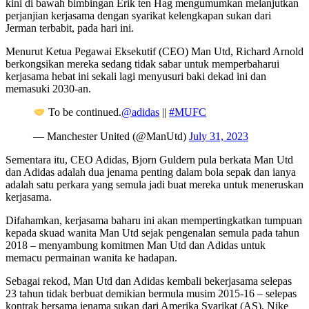
kini di bawah bimbingan Erik ten Hag mengumumkan melanjutkan
perjanjian kerjasama dengan syarikat kelengkapan sukan dari
Jerman terbabit, pada hari ini.
Menurut Ketua Pegawai Eksekutif (CEO) Man Utd, Richard Arnold
berkongsikan mereka sedang tidak sabar untuk memperbaharui
kerjasama hebat ini sekali lagi menyusuri baki dekad ini dan
memasuki 2030-an.
To be continued.
@adidas
||
#MUFC
— Manchester United (@ManUtd)
July 31, 2023
Sementara itu, CEO Adidas, Bjorn Guldern pula berkata Man Utd
dan Adidas adalah dua jenama penting dalam bola sepak dan ianya
adalah satu perkara yang semula jadi buat mereka untuk meneruskan
kerjasama.
Difahamkan, kerjasama baharu ini akan mempertingkatkan tumpuan
kepada skuad wanita Man Utd sejak pengenalan semula pada tahun
2018 – menyambung komitmen Man Utd dan Adidas untuk
memacu permainan wanita ke hadapan.
Sebagai rekod, Man Utd dan Adidas kembali bekerjasama selepas
23 tahun tidak berbuat demikian bermula musim 2015-16 – selepas
kontrak bersama jenama sukan dari Amerika Syarikat (AS), Nike