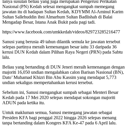
Ianya susulan beliau yang juga merupakan Pengerusi Perikatan
Nasional (PN) Kedah selesai mengangkat sumpah memegang
jawatan itu di hadapan Sultan Kedah, KDYMM Al-Aminul Karim
Sultan Sallehuddin ibni Almarhum Sultan Badlishah di Balai
Mengadap Besar, Istana Anak Bukit pada pagi tadi.
https://www.facebook.com/umkkedah/videos/829723285216477
Sanusi yang berusia 49 tahun dilantik semula ke jawatan tersebut
selepas partinya meraih kemenangan besar iaitu 33 daripada 36
kerusi DUN Kedah dalam Pilihan Raya Negeri (PRN) pada Sabtu
lalu.
Beliau yang bertanding di DUN Jeneri meraih kemenangan dengan
majoriti 16,050 undian mengalahkan calon Barisan Nasional (BN),
Dato’ Muhamad Khizri Bin Abu Kassim yang mendapat 5,773
undian sekaligus mempertahankan kerusi tersebut.
Sebelum ini, Sanusi mengangkat sumpah sebagai Menteri Besar
Kedah pada 17 Mei 2020 selepas mendapat sokongan majoriti
ADUN pada ketika itu.
Untuk makluman semua, Sanusi memegang jawatan sebagai
Presiden KFA bagi penggal 2022 hingga 2026 selepas menang
tanpa bertanding dalam Kongres KFA Ke-47 pada 6 April lalu.