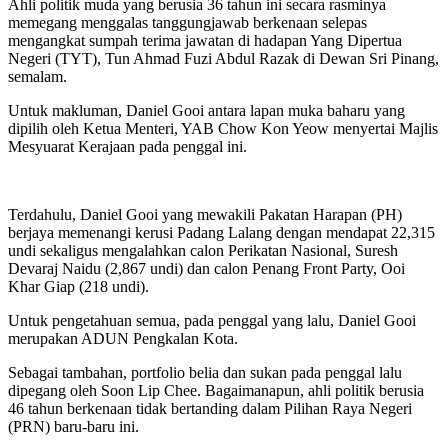
Ahli politik muda yang berusia 36 tahun ini secara rasminya
memegang menggalas tanggungjawab berkenaan selepas
mengangkat sumpah terima jawatan di hadapan Yang Dipertua
Negeri (TYT), Tun Ahmad Fuzi Abdul Razak di Dewan Sri Pinang,
semalam.
Untuk makluman, Daniel Gooi antara lapan muka baharu yang
dipilih oleh Ketua Menteri, YAB Chow Kon Yeow menyertai Majlis
Mesyuarat Kerajaan pada penggal ini.
Terdahulu, Daniel Gooi yang mewakili Pakatan Harapan (PH)
berjaya memenangi kerusi Padang Lalang dengan mendapat 22,315
undi sekaligus mengalahkan calon Perikatan Nasional, Suresh
Devaraj Naidu (2,867 undi) dan calon Penang Front Party, Ooi
Khar Giap (218 undi).
Untuk pengetahuan semua, pada penggal yang lalu, Daniel Gooi
merupakan ADUN Pengkalan Kota.
Sebagai tambahan, portfolio belia dan sukan pada penggal lalu
dipegang oleh Soon Lip Chee. Bagaimanapun, ahli politik berusia
46 tahun berkenaan tidak bertanding dalam Pilihan Raya Negeri
(PRN) baru-baru ini.