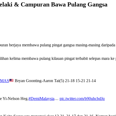
elaki & Campuran Bawa Pulang Gangsa
campuran berjaya membawa pulang pingat gangsa masing-masing darip
lihan kelima membawa pulang kilauan pingat terbabit selepas mara ke 
#MAS
Bryan Goonting-Aaron Tai(5) 21-18 15-21 21-14
Ee Yi-Nelson Heg.
#DemiMalaysia
…
pic.twitter.com/b90uhcbdJq