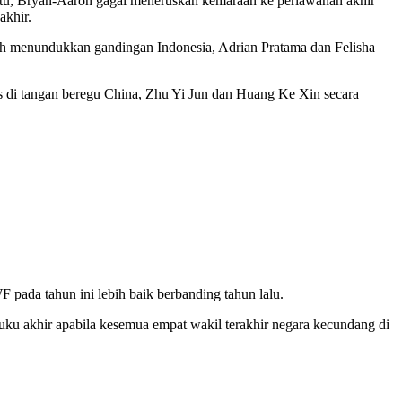
tu, Bryan-Aaron gagal meneruskan kemaraan ke perlawanan akhir
akhir.
ah menundukkan gandingan Indonesia, Adrian Pratama dan Felisha
s di tangan beregu China, Zhu Yi Jun dan Huang Ke Xin secara
ada tahun ini lebih baik berbanding tahun lalu.
uku akhir apabila kesemua empat wakil terakhir negara kecundang di