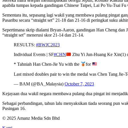
Mereka mara selepas menumpaskan beregu Jepun, Kosuke Kakuta dan
apabila tumpas kepada gandingan Chinese Taipei, Lai Po Yu-Tsai Fu 
Sementara itu, sepasang lagi wakil yang membawa pulang pingat ga
Pasaribu secara “straight set” 21-18 dan 21-16 di peringkat suku akhir
Sepertimana skrip dialami Bryan-Aaron, gandingan Han Cheng dan Ji
“straight set” menerusi skor 21-14 dan 21-14.
RESULTS:
#BWJC2023
Individual Events | SF
#CHN
Zhu Yi Jun-Huang Ke Xin(1) 
* Tahniah Han Chen-Jie Yu with the
for
Last mixed doubles pair to win the medal was Chen Tang Jie-T
— BAM (@BA_Malaysia)
October 7, 2023
Kejayaan dua wakil negara membawa pulang dua pingat ini menjadik
Sebagai perbandingan, tahun lalu menyaksikan tiada seorang pun wak
Pusingan 16.
© 2025 Amanz Media Sdn Bhd
Kami