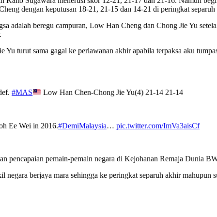
 Kaito Sugawara menerusi skor 12-21, 21-17 dan 21-16. Namun begi
Cheng dengan keputusan 18-21, 21-15 dan 14-21 di peringkat separuh 
ngsa adalah beregu campuran, Low Han Cheng dan Chong Jie Yu setel
.
e Yu turut sama gagal ke perlawanan akhir apabila terpaksa aku tumpa
def.
#MAS
Low Han Chen-Chong Jie Yu(4) 21-14 21-14
oh Ee Wei in 2016.
#DemiMalaysia
…
pic.twitter.com/ImVa3aisCf
an pencapaian pemain-pemain negara di Kejohanan Remaja Dunia BWF p
il negara berjaya mara sehingga ke peringkat separuh akhir mahupun s