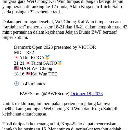
Ini gara-gara Wei Chong-Kai Wun tumpas di tangan beregu Jepun
yang berada di ranking ke-17 dunia, Akira Koga dan Taichi Saito
pada pusingan 32, sebentar tadi.
Dalam pertarungan tersebut, Wei Chong-Kai Wun tumpas secara
“straight set” menerusi skor 18-21 dan 16-21 dalam tempoh masa 43
minit permainan dalam kejohanan Jelajah Dunia BWF bertaraf
Super 750 ini.
Denmark Open 2023 presented by VICTOR
MD – R32
Akira KOGA
21 21
Taichi SAITO
MAN Wei Chong
18 16
Kai Wun TEE
in 43 minutes
— BWFScore (@BWFScore)
October 18, 2023
Untuk makluman, ini merupakan pertemuan julung kalinya
melibatkan gandingan Wei Chong-Kai Wun dan Koga-Saito di
kejohanan antarabangsa.
Hasil daripada kemenangan ini, Koga-Saito dapat meneruskan
langkah ke pusingan 16. Menantinya di peringkat tersebut adalah