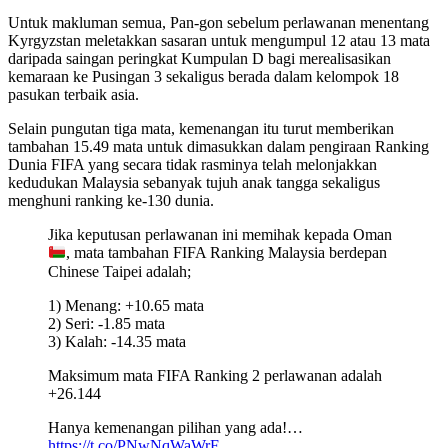
Untuk makluman semua, Pan-gon sebelum perlawanan menentang
Kyrgyzstan meletakkan sasaran untuk mengumpul 12 atau 13 mata
daripada saingan peringkat Kumpulan D bagi merealisasikan
kemaraan ke Pusingan 3 sekaligus berada dalam kelompok 18
pasukan terbaik asia.
Selain pungutan tiga mata, kemenangan itu turut memberikan
tambahan 15.49 mata untuk dimasukkan dalam pengiraan Ranking
Dunia FIFA yang secara tidak rasminya telah melonjakkan
kedudukan Malaysia sebanyak tujuh anak tangga sekaligus
menghuni ranking ke-130 dunia.
Jika keputusan perlawanan ini memihak kepada Oman
, mata tambahan FIFA Ranking Malaysia berdepan
Chinese Taipei adalah;
1) Menang: +10.65 mata
2) Seri: -1.85 mata
3) Kalah: -14.35 mata
Maksimum mata FIFA Ranking 2 perlawanan adalah
+26.144
Hanya kemenangan pilihan yang ada!…
https://t.co/PNwNqWaWrF