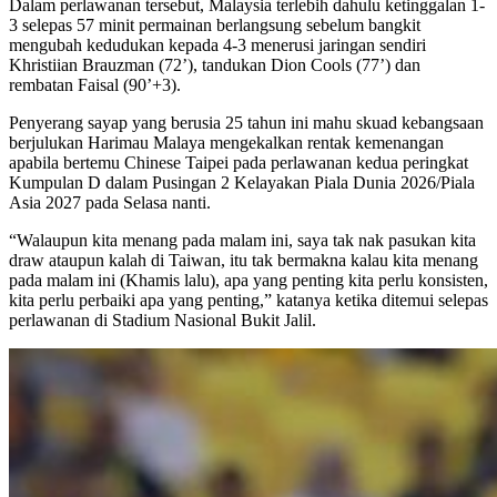
Dalam perlawanan tersebut, Malaysia terlebih dahulu ketinggalan 1-
3 selepas 57 minit permainan berlangsung sebelum bangkit
mengubah kedudukan kepada 4-3 menerusi jaringan sendiri
Khristiian Brauzman (72’), tandukan Dion Cools (77’) dan
rembatan Faisal (90’+3).
Penyerang sayap yang berusia 25 tahun ini mahu skuad kebangsaan
berjulukan Harimau Malaya mengekalkan rentak kemenangan
apabila bertemu Chinese Taipei pada perlawanan kedua peringkat
Kumpulan D dalam Pusingan 2 Kelayakan Piala Dunia 2026/Piala
Asia 2027 pada Selasa nanti.
“Walaupun kita menang pada malam ini, saya tak nak pasukan kita
draw ataupun kalah di Taiwan, itu tak bermakna kalau kita menang
pada malam ini (Khamis lalu), apa yang penting kita perlu konsisten,
kita perlu perbaiki apa yang penting,” katanya ketika ditemui selepas
perlawanan di Stadium Nasional Bukit Jalil.