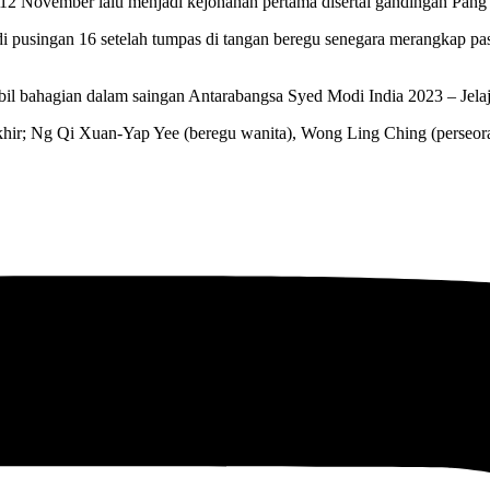
-12 November lalu menjadi kejohanan pertama disertai gandingan Pan
di pusingan 16 setelah tumpas di tangan beregu senegara merangkap p
il bahagian dalam saingan Antarabangsa Syed Modi India 2023 – Jel
 akhir; Ng Qi Xuan-Yap Yee (beregu wanita), Wong Ling Ching (perseor