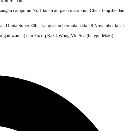
g Ron-Su Yin.
asangan campuran No.1 tanah air pada masa kini, Chen Tang Jie dan
ajah Dunia Super 300 – yang akan bermula pada 28 November kelak.
angan wanita) dan Fazriq Razif-Wong Vin Sea (beregu lelaki)