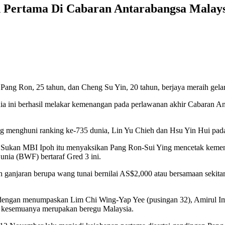
 Pertama Di Cabaran Antarabangsa Malays
Pang Ron, 25 tahun, dan Cheng Su Yin, 20 tahun, berjaya meraih gela
unia ini berhasil melakar kemenangan pada perlawanan akhir Cabaran A
 menghuni ranking ke-735 dunia, Lin Yu Chieh dan Hsu Yin Hui pada 
Sukan MBI Ipoh itu menyaksikan Pang Ron-Sui Ying mencetak kemenan
unia (BWF) bertaraf Gred 3 ini.
ih ganjaran berupa wang tunai bernilai AS$2,000 atau bersamaan seki
dengan menumpaskan Lim Chi Wing-Yap Yee (pusingan 32), Amirul Im
ng kesemuanya merupakan beregu Malaysia.