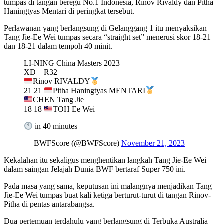
tumpas di tangan beregu No.1 Indonesia, Rinov Rivaldy dan Pitha
Haningtyas Mentari di peringkat tersebut.
Perlawanan yang berlangsung di Gelanggang 1 itu menyaksikan
Tang Jie-Ee Wei tumpas secara “straight set” menerusi skor 18-21
dan 18-21 dalam tempoh 40 minit.
LI-NING China Masters 2023
XD – R32
Rinov RIVALDY
21 21
Pitha Haningtyas MENTARI
CHEN Tang Jie
18 18
TOH Ee Wei
in 40 minutes
— BWFScore (@BWFScore)
November 21, 2023
Kekalahan itu sekaligus menghentikan langkah Tang Jie-Ee Wei
dalam saingan Jelajah Dunia BWF bertaraf Super 750 ini.
Pada masa yang sama, keputusan ini malangnya menjadikan Tang
Jie-Ee Wei tumpas buat kali ketiga berturut-turut di tangan Rinov-
Pitha di pentas antarabangsa.
Dua pertemuan terdahulu yang berlangsung di Terbuka Australia