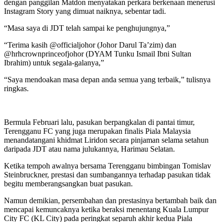
dengan panggilan Matdon menyatakan perkara berkenaan menerusi
Instagram Story yang dimuat naiknya, sebentar tadi.
“Masa saya di JDT telah sampai ke penghujungnya,”
“Terima kasih @officialjohor (Johor Darul Ta’zim) dan
@hrhcrownprinceofjohor (DYAM Tunku Ismail Ibni Sultan
Ibrahim) untuk segala-galanya,”
“Saya mendoakan masa depan anda semua yang terbaik,” tulisnya
ringkas.
Bermula Februari lalu, pasukan berpangkalan di pantai timur,
Terengganu FC yang juga merupakan finalis Piala Malaysia
menandatangani khidmat Liridon secara pinjaman selama setahun
daripada JDT atau nama julukannya, Harimau Selatan.
Ketika tempoh awalnya bersama Terengganu bimbingan Tomislav
Steinbruckner, prestasi dan sumbangannya terhadap pasukan tidak
begitu memberangsangkan buat pasukan.
Namun demikian, persembahan dan prestasinya bertambah baik dan
mencapai kemuncaknya ketika beraksi menentang Kuala Lumpur
City FC (KL City) pada peringkat separuh akhir kedua Piala