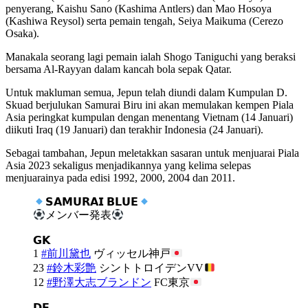
penyerang, Kaishu Sano (Kashima Antlers) dan Mao Hosoya
(Kashiwa Reysol) serta pemain tengah, Seiya Maikuma (Cerezo
Osaka).
Manakala seorang lagi pemain ialah Shogo Taniguchi yang beraksi
bersama Al-Rayyan dalam kancah bola sepak Qatar.
Untuk makluman semua, Jepun telah diundi dalam Kumpulan D.
Skuad berjulukan Samurai Biru ini akan memulakan kempen Piala
Asia peringkat kumpulan dengan menentang Vietnam (14 Januari)
diikuti Iraq (19 Januari) dan terakhir Indonesia (24 Januari).
Sebagai tambahan, Jepun meletakkan sasaran untuk menjuarai Piala
Asia 2023 sekaligus menjadikannya yang kelima selepas
menjuarainya pada edisi 1992, 2000, 2004 dan 2011.
𝗦𝗔𝗠𝗨𝗥𝗔𝗜 𝗕𝗟𝗨𝗘
メンバー発表
𝗚𝗞
1
#前川黛也
ヴィッセル神戸
23
#鈴木彩艶
シントトロイデンVV
12
#野澤大志ブランドン
FC東京
𝗗𝗙