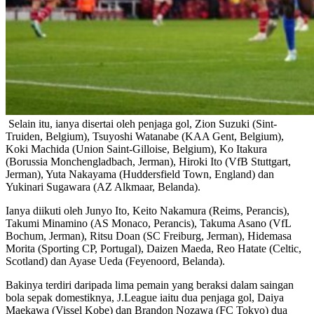
Selain itu, ianya disertai oleh penjaga gol, Zion Suzuki (Sint-
Truiden, Belgium), Tsuyoshi Watanabe (KAA Gent, Belgium),
Koki Machida (Union Saint-Gilloise, Belgium), Ko Itakura
(Borussia Monchengladbach, Jerman), Hiroki Ito (VfB Stuttgart,
Jerman), Yuta Nakayama (Huddersfield Town, England) dan
Yukinari Sugawara (AZ Alkmaar, Belanda).
Ianya diikuti oleh Junyo Ito, Keito Nakamura (Reims, Perancis),
Takumi Minamino (AS Monaco, Perancis), Takuma Asano (VfL
Bochum, Jerman), Ritsu Doan (SC Freiburg, Jerman), Hidemasa
Morita (Sporting CP, Portugal), Daizen Maeda, Reo Hatate (Celtic,
Scotland) dan Ayase Ueda (Feyenoord, Belanda).
Bakinya terdiri daripada lima pemain yang beraksi dalam saingan
bola sepak domestiknya, J.League iaitu dua penjaga gol, Daiya
Maekawa (Vissel Kobe) dan Brandon Nozawa (FC Tokyo) dua