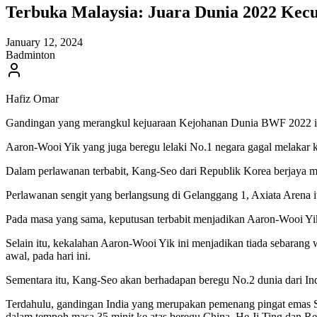
Terbuka Malaysia: Juara Dunia 2022 Kec
January 12, 2024
Badminton
Hafiz Omar
Gandingan yang merangkul kejuaraan Kejohanan Dunia BWF 2022 iait
Aaron-Wooi Yik yang juga beregu lelaki No.1 negara gagal melakar
Dalam perlawanan terbabit, Kang-Seo dari Republik Korea berjaya 
Perlawanan sengit yang berlangsung di Gelanggang 1, Axiata Arena 
Pada masa yang sama, keputusan terbabit menjadikan Aaron-Wooi Yik
Selain itu, kekalahan Aaron-Wooi Yik ini menjadikan tiada sebarang
awal, pada hari ini.
Sementara itu, Kang-Seo akan berhadapan beregu No.2 dunia dari Ind
Terdahulu, gandingan India yang merupakan pemenang pingat emas S
dalam tempoh masa 35 minit ke atas beregu China, He Ji Ting dan R