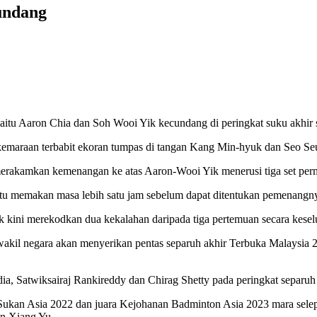
undang
u Aaron Chia dan Soh Wooi Yik kecundang di peringkat suku akhir se
 kemaraan terbabit ekoran tumpas di tangan Kang Min-hyuk dan Seo S
merakamkan kemenangan ke atas Aaron-Wooi Yik menerusi tiga set per
itu memakan masa lebih satu jam sebelum dapat ditentukan pemenangn
 kini merekodkan dua kekalahan daripada tiga pertemuan secara kesel
 wakil negara akan menyerikan pentas separuh akhir Terbuka Malaysia 
ia, Satwiksairaj Rankireddy dan Chirag Shetty pada peringkat separuh
ukan Asia 2022 dan juara Kejohanan Badminton Asia 2023 mara selep
en Xiang Yu.