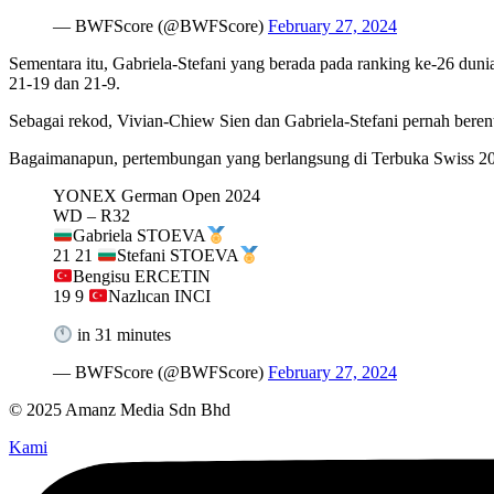
— BWFScore (@BWFScore)
February 27, 2024
Sementara itu, Gabriela-Stefani yang berada pada ranking ke-26 duni
21-19 dan 21-9.
Sebagai rekod, Vivian-Chiew Sien dan Gabriela-Stefani pernah berent
Bagaimanapun, pertembungan yang berlangsung di Terbuka Swiss 2022
YONEX German Open 2024
WD – R32
Gabriela STOEVA
21 21
Stefani STOEVA
Bengisu ERCETIN
19 9
Nazlıcan INCI
in 31 minutes
— BWFScore (@BWFScore)
February 27, 2024
© 2025 Amanz Media Sdn Bhd
Kami