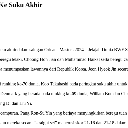
 Ke Suku Akhir
 suku akhir dalam saingan Orleans Masters 2024 – Jelajah Dunia BWF S
ei; beregu lelaki, Choong Hon Jian dan Muhammad Haikal serta beregu
aya menumpaskan lawannya dari Republik Korea, Jeon Hyeok Jin secara 
king ke-70 dunia, Koo Takahashi pada peringkat suku akhir untuk me
enmark yang berada pada ranking ke-69 dunia, William Boe dan Christi
ng Di dan Liu Yi.
u campuran, Pang Ron-Su Yin yang berjaya menyingkirkan beregu tuan 
n mereka secara “straight set” menerusi skor 21-16 dan 21-18 dalam 