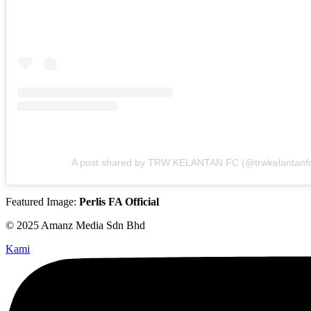
A post shared by TRW KELANTAN FC (@trwkelantanf
Featured Image:
Perlis FA Official
© 2025 Amanz Media Sdn Bhd
Kami