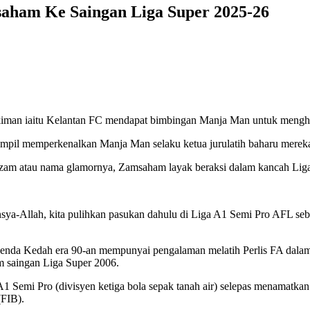
aham Ke Saingan Liga Super 2025-26
Tukiman iaitu Kelantan FC mendapat bimbingan Manja Man untuk mengh
ampil memperkenalkan Manja Man selaku ketua jurulatih baharu mereka
rizam atau nama glamornya, Zamsaham layak beraksi dalam kancah Lig
nsya-Allah, kita pulihkan pasukan dahulu di Liga A1 Semi Pro AFL se
da Kedah era 90-an mempunyai pengalaman melatih Perlis FA dalam s
m saingan Liga Super 2006.
Semi Pro (divisyen ketiga bola sepak tanah air) selepas menamatkan s
(FIB).