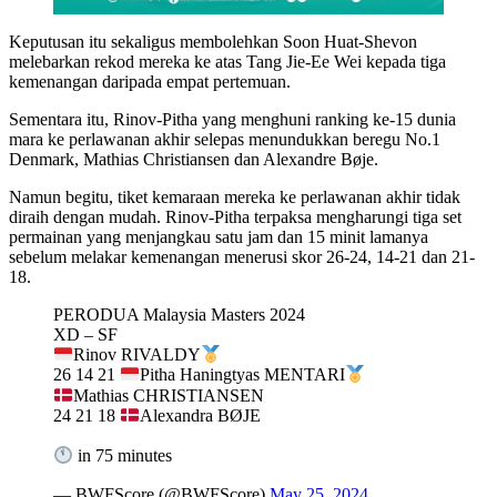
Keputusan itu sekaligus membolehkan Soon Huat-Shevon
melebarkan rekod mereka ke atas Tang Jie-Ee Wei kepada tiga
kemenangan daripada empat pertemuan.
Sementara itu, Rinov-Pitha yang menghuni ranking ke-15 dunia
mara ke perlawanan akhir selepas menundukkan beregu No.1
Denmark, Mathias Christiansen dan Alexandre Bøje.
Namun begitu, tiket kemaraan mereka ke perlawanan akhir tidak
diraih dengan mudah. Rinov-Pitha terpaksa mengharungi tiga set
permainan yang menjangkau satu jam dan 15 minit lamanya
sebelum melakar kemenangan menerusi skor 26-24, 14-21 dan 21-
18.
PERODUA Malaysia Masters 2024
XD – SF
Rinov RIVALDY
26 14 21
Pitha Haningtyas MENTARI
Mathias CHRISTIANSEN
24 21 18
Alexandra BØJE
in 75 minutes
— BWFScore (@BWFScore)
May 25, 2024