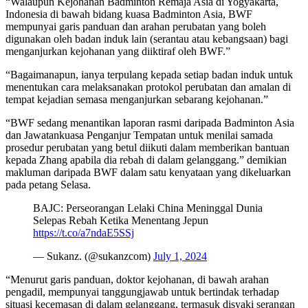
“Walaupun Kejohanan Badminton Remaja Asia di Yogyakarta,
Indonesia di bawah bidang kuasa Badminton Asia, BWF
mempunyai garis panduan dan arahan perubatan yang boleh
digunakan oleh badan induk lain (serantau atau kebangsaan) bagi
menganjurkan kejohanan yang diiktiraf oleh BWF.”
“Bagaimanapun, ianya terpulang kepada setiap badan induk untuk
menentukan cara melaksanakan protokol perubatan dan amalan di
tempat kejadian semasa menganjurkan sebarang kejohanan.”
“BWF sedang menantikan laporan rasmi daripada Badminton Asia
dan Jawatankuasa Penganjur Tempatan untuk menilai samada
prosedur perubatan yang betul diikuti dalam memberikan bantuan
kepada Zhang apabila dia rebah di dalam gelanggang.” demikian
makluman daripada BWF dalam satu kenyataan yang dikeluarkan
pada petang Selasa.
BAJC: Perseorangan Lelaki China Meninggal Dunia
Selepas Rebah Ketika Menentang Jepun
https://t.co/a7ndaE5SSj
— Sukanz. (@sukanzcom)
July 1, 2024
“Menurut garis panduan, doktor kejohanan, di bawah arahan
pengadil, mempunyai tanggungjawab untuk bertindak terhadap
situasi kecemasan di dalam gelanggang, termasuk disyaki serangan