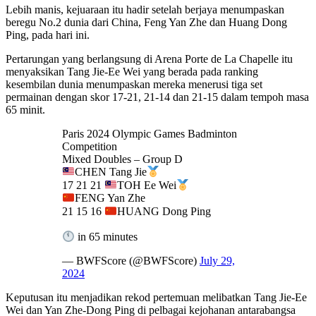
Lebih manis, kejuaraan itu hadir setelah berjaya menumpaskan
beregu No.2 dunia dari China, Feng Yan Zhe dan Huang Dong
Ping, pada hari ini.
Pertarungan yang berlangsung di Arena Porte de La Chapelle itu
menyaksikan Tang Jie-Ee Wei yang berada pada ranking
kesembilan dunia menumpaskan mereka menerusi tiga set
permainan dengan skor 17-21, 21-14 dan 21-15 dalam tempoh masa
65 minit.
Paris 2024 Olympic Games Badminton
Competition
Mixed Doubles – Group D
CHEN Tang Jie
17 21 21
TOH Ee Wei
FENG Yan Zhe
21 15 16
HUANG Dong Ping
in 65 minutes
— BWFScore (@BWFScore)
July 29,
2024
Keputusan itu menjadikan rekod pertemuan melibatkan Tang Jie-Ee
Wei dan Yan Zhe-Dong Ping di pelbagai kejohanan antarabangsa