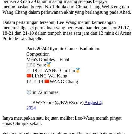
berusia 28 dan 29 tahun masing-masing selepas berjaya
menumpaskan beregu No.1 dunia dari China, Liang Wei Keng dan
Wang Chang dalam perlawanan akhir yang berlangsung pada Ahad.
Dalam pertarungan tersebut, Lee-Wang meraih kemenangan
menerusi tiga set permainan yang berkesudahan dengan skor 21-17,
18-21 dan 21-10 dalam tempoh masa satu jam dan 12 minit di Arena
Porte de La Chapelle.
Paris 2024 Olympic Games Badminton
Competition
Men's Doubles – Final
LEE Yang
21 18 21 WANG Chi-Lin
LIANG Wei Keng
17 21 19
WANG Chang
in 72 minutes
— BWFScore (@BWFScore)
August 4,
2024
Ianya merupakan satu kejutan melihat Lee-Wang meraih pingat
emas Olimpik sekali.
Selain daripada perbezaan ranking yang ketara melibatkan kedua-