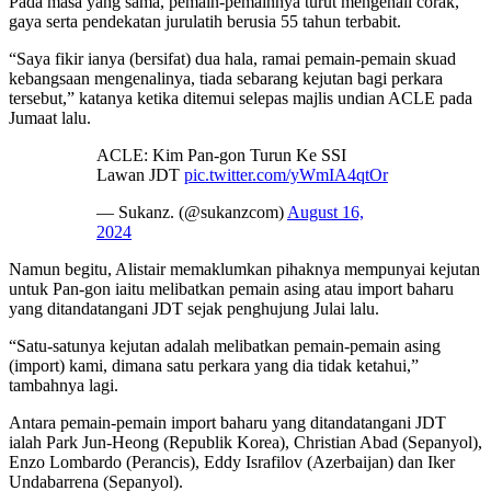
Pada masa yang sama, pemain-pemainnya turut mengenali corak,
gaya serta pendekatan jurulatih berusia 55 tahun terbabit.
“Saya fikir ianya (bersifat) dua hala, ramai pemain-pemain skuad
kebangsaan mengenalinya, tiada sebarang kejutan bagi perkara
tersebut,” katanya ketika ditemui selepas majlis undian ACLE pada
Jumaat lalu.
ACLE: Kim Pan-gon Turun Ke SSI
Lawan JDT
pic.twitter.com/yWmIA4qtOr
— Sukanz. (@sukanzcom)
August 16,
2024
Namun begitu, Alistair memaklumkan pihaknya mempunyai kejutan
untuk Pan-gon iaitu melibatkan pemain asing atau import baharu
yang ditandatangani JDT sejak penghujung Julai lalu.
“Satu-satunya kejutan adalah melibatkan pemain-pemain asing
(import) kami, dimana satu perkara yang dia tidak ketahui,”
tambahnya lagi.
Antara pemain-pemain import baharu yang ditandatangani JDT
ialah Park Jun-Heong (Republik Korea), Christian Abad (Sepanyol),
Enzo Lombardo (Perancis), Eddy Israfilov (Azerbaijan) dan Iker
Undabarrena (Sepanyol).