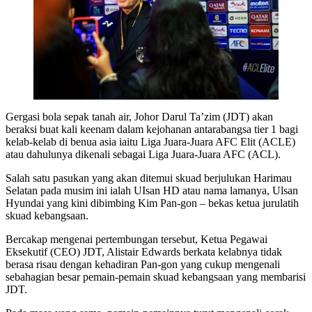
Gergasi bola sepak tanah air, Johor Darul Ta’zim (JDT) akan
beraksi buat kali keenam dalam kejohanan antarabangsa tier 1 bagi
kelab-kelab di benua asia iaitu Liga Juara-Juara AFC Elit (ACLE)
atau dahulunya dikenali sebagai Liga Juara-Juara AFC (ACL).
Salah satu pasukan yang akan ditemui skuad berjulukan Harimau
Selatan pada musim ini ialah UIsan HD atau nama lamanya, Ulsan
Hyundai yang kini dibimbing Kim Pan-gon – bekas ketua jurulatih
skuad kebangsaan.
Bercakap mengenai pertembungan tersebut, Ketua Pegawai
Eksekutif (CEO) JDT, Alistair Edwards berkata kelabnya tidak
berasa risau dengan kehadiran Pan-gon yang cukup mengenali
sebahagian besar pemain-pemain skuad kebangsaan yang membarisi
JDT.