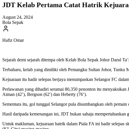
JDT Kelab Pertama Catat Hatrik Kejuara
August 24, 2024
Bola Sepak
Hafiz Omar
Sejarah demi sejarah ditempa oleh Kelab Bola Sepak Johor Darul Ta
Terbaharu, kelab yang dimiliki oleh Pemangku Sultan Johor, Tunku Mah
Kejuaraan itu hadir selepas berjaya menumpaskan Selangor FC dalam 
Perlawanan yang dihadiri seramai 80,350 penonton itu menyaksikan 
Aiman (42’), Bergson (62′) dan Heberty (76’).
Sementara itu, gol tunggal Selangor pula disumbangkan oleh pemain d
Hasil daripada kemenangan ini, JDT bukan sahaja mempertahankan gel
Untuk makluman, kejuaraan hatrik dalam Piala FA ini hadir selepa
(KL City) masing-masing.