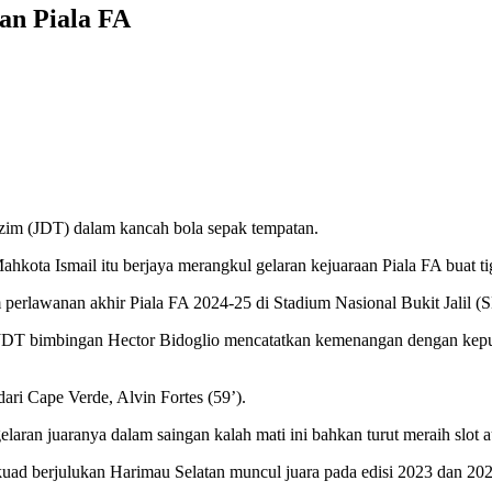
an Piala FA
’zim (JDT) dalam kancah bola sepak tempatan.
kota Ismail itu berjaya merangkul gelaran kejuaraan Piala FA buat tiga
perlawanan akhir Piala FA 2024-25 di Stadium Nasional Bukit Jalil (S
JDT bimbingan Hector Bidoglio mencatatkan kemenangan dengan keputus
ari Cape Verde, Alvin Fortes (59’).
aran juaranya dalam saingan kalah mati ini bahkan turut meraih slot
s skuad berjulukan Harimau Selatan muncul juara pada edisi 2023 da