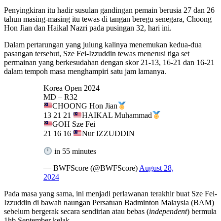
Penyingkiran itu hadir susulan gandingan pemain berusia 27 dan 26
tahun masing-masing itu tewas di tangan beregu senegara, Choong
Hon Jian dan Haikal Nazri pada pusingan 32, hari ini.
Dalam pertarungan yang julung kalinya menemukan kedua-dua
pasangan tersebut, Sze Fei-Izzuddin tewas menerusi tiga set
permainan yang berkesudahan dengan skor 21-13, 16-21 dan 16-21
dalam tempoh masa menghampiri satu jam lamanya.
Korea Open 2024
MD – R32
CHOONG Hon Jian
13 21 21
HAIKAL Muhammad
GOH Sze Fei
21 16 16
Nur IZZUDDIN
in 55 minutes
— BWFScore (@BWFScore)
August 28,
2024
Pada masa yang sama, ini menjadi perlawanan terakhir buat Sze Fei-
Izzuddin di bawah naungan Persatuan Badminton Malaysia (BAM)
sebelum bergerak secara sendirian atau bebas (
independent
) bermula
1hb September kelak.