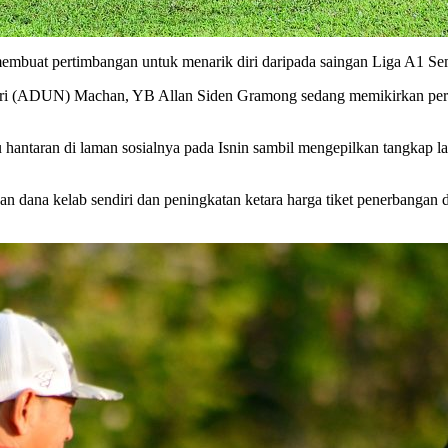
buat pertimbangan untuk menarik diri daripada saingan Liga A1 Semi
i (ADUN) Machan, YB Allan Siden Gramong sedang memikirkan perkar
u hantaran di laman sosialnya pada Isnin sambil mengepilkan tangkap 
n dana kelab sendiri dan peningkatan ketara harga tiket penerbanga