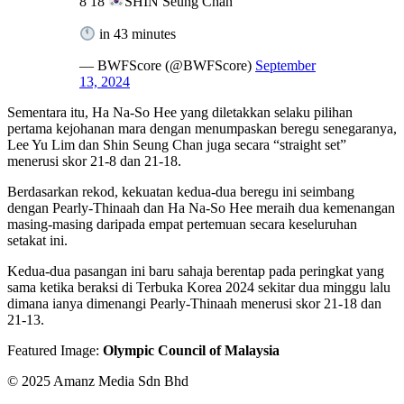
8 18
SHIN Seung Chan
in 43 minutes
— BWFScore (@BWFScore)
September
13, 2024
Sementara itu, Ha Na-So Hee yang diletakkan selaku pilihan
pertama kejohanan mara dengan menumpaskan beregu senegaranya,
Lee Yu Lim dan Shin Seung Chan juga secara “straight set”
menerusi skor 21-8 dan 21-18.
Berdasarkan rekod, kekuatan kedua-dua beregu ini seimbang
dengan Pearly-Thinaah dan Ha Na-So Hee meraih dua kemenangan
masing-masing daripada empat pertemuan secara keseluruhan
setakat ini.
Kedua-dua pasangan ini baru sahaja berentap pada peringkat yang
sama ketika beraksi di Terbuka Korea 2024 sekitar dua minggu lalu
dimana ianya dimenangi Pearly-Thinaah menerusi skor 21-18 dan
21-13.
Featured Image:
Olympic Council of Malaysia
© 2025 Amanz Media Sdn Bhd