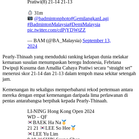
Pratiwi(8) 21-14 21-13
31m
@badmintonphoto
#GemilangkanLagi
#BadmintonMalaysia
#DemiMalaysia
pic.twitter.com/cdPjYDWtZZ
— BAM (@BA_Malaysia)
September 13,
2024
Pearly-Thinaah yang menduduki ranking kelapan dunia melakar
kemaraan susulan menumpaskan beregu Indonesia, Febriana
Dwipuji Kusuma dan Amallia Cahaya Pratiwi secara “straight set”
menerusi skor 21-14 dan 21-13 dalam tempoh masa sekitar setengah
jam.
Kemenangan itu sekaligus memperbaharui rekod pertemuan antara
mereka dengan empat kemenangan daripada lima perlawanan di
pentas antarabangsa berpihak kepada Pearly-Thinaah.
LI-NING Hong Kong Open 2024
WD – QF
BAEK Ha Na
21 21
LEE So Hee
LEE Yu Lim