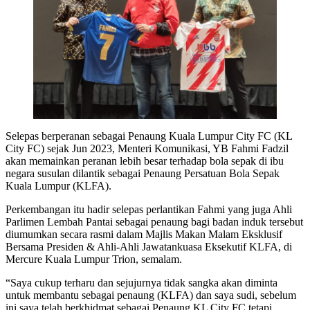
Selepas berperanan sebagai Penaung Kuala Lumpur City FC (KL
City FC) sejak Jun 2023, Menteri Komunikasi, YB Fahmi Fadzil
akan memainkan peranan lebih besar terhadap bola sepak di ibu
negara susulan dilantik sebagai Penaung Persatuan Bola Sepak
Kuala Lumpur (KLFA).
Perkembangan itu hadir selepas perlantikan Fahmi yang juga Ahli
Parlimen Lembah Pantai sebagai penaung bagi badan induk tersebut
diumumkan secara rasmi dalam Majlis Makan Malam Eksklusif
Bersama Presiden & Ahli-Ahli Jawatankuasa Eksekutif KLFA, di
Mercure Kuala Lumpur Trion, semalam.
“Saya cukup terharu dan sejujurnya tidak sangka akan diminta
untuk membantu sebagai penaung (KLFA) dan saya sudi, sebelum
ini saya telah berkhidmat sebagai Penaung KL City FC tetapi