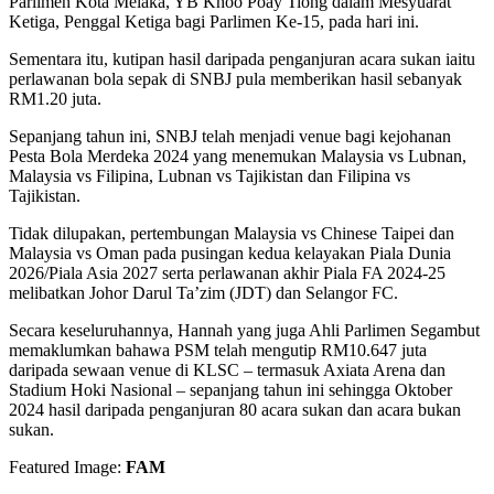
Parlimen Kota Melaka, YB Khoo Poay Tiong dalam Mesyuarat
Ketiga, Penggal Ketiga bagi Parlimen Ke-15, pada hari ini.
Sementara itu, kutipan hasil daripada penganjuran acara sukan iaitu
perlawanan bola sepak di SNBJ pula memberikan hasil sebanyak
RM1.20 juta.
Sepanjang tahun ini, SNBJ telah menjadi venue bagi kejohanan
Pesta Bola Merdeka 2024 yang menemukan Malaysia vs Lubnan,
Malaysia vs Filipina, Lubnan vs Tajikistan dan Filipina vs
Tajikistan.
Tidak dilupakan, pertembungan Malaysia vs Chinese Taipei dan
Malaysia vs Oman pada pusingan kedua kelayakan Piala Dunia
2026/Piala Asia 2027 serta perlawanan akhir Piala FA 2024-25
melibatkan Johor Darul Ta’zim (JDT) dan Selangor FC.
Secara keseluruhannya, Hannah yang juga Ahli Parlimen Segambut
memaklumkan bahawa PSM telah mengutip RM10.647 juta
daripada sewaan venue di KLSC – termasuk Axiata Arena dan
Stadium Hoki Nasional – sepanjang tahun ini sehingga Oktober
2024 hasil daripada penganjuran 80 acara sukan dan acara bukan
sukan.
Featured Image:
FAM