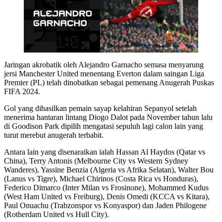
Jaringan akrobatik oleh Alejandro Garnacho semasa menyarung
jersi Manchester United menentang Everton dalam saingan Liga
Premier (PL) telah dinobatkan sebagai pemenang Anugerah Puskas
FIFA 2024.
Gol yang dihasilkan pemain sayap kelahiran Sepanyol setelah
menerima hantaran lintang Diogo Dalot pada November tahun lalu
di Goodison Park dipilih mengatasi sepuluh lagi calon lain yang
turut merebut anugerah terbabit.
Antara lain yang disenaraikan ialah Hassan Al Haydos (Qatar vs
China), Terry Antonis (Melbourne City vs Western Sydney
Wanderes), Yassine Benzia (Algeria vs Afrika Selatan), Walter Bou
(Lanus vs Tigre), Michael Chirinos (Costa Rica vs Honduras),
Federico Dimarco (Inter Milan vs Frosinone), Mohammed Kudus
(West Ham United vs Freiburg), Denis Omedi (KCCA vs Kitara),
Paul Onuachu (Trabzonspor vs Konyaspor) dan Jaden Philogene
(Rotherdam United vs Hull City).