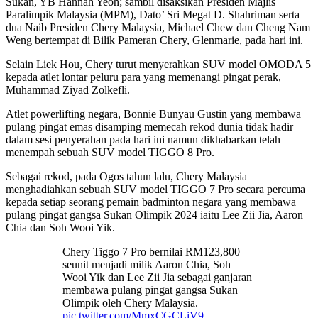
Sukan, YB Hannah Yeoh; sambil disaksikan Presiden Majlis
Paralimpik Malaysia (MPM), Dato’ Sri Megat D. Shahriman serta
dua Naib Presiden Chery Malaysia, Michael Chew dan Cheng Nam
Weng bertempat di Bilik Pameran Chery, Glenmarie, pada hari ini.
Selain Liek Hou, Chery turut menyerahkan SUV model OMODA 5
kepada atlet lontar peluru para yang memenangi pingat perak,
Muhammad Ziyad Zolkefli.
Atlet powerlifting negara, Bonnie Bunyau Gustin yang membawa
pulang pingat emas disamping memecah rekod dunia tidak hadir
dalam sesi penyerahan pada hari ini namun dikhabarkan telah
menempah sebuah SUV model TIGGO 8 Pro.
Sebagai rekod, pada Ogos tahun lalu, Chery Malaysia
menghadiahkan sebuah SUV model TIGGO 7 Pro secara percuma
kepada setiap seorang pemain badminton negara yang membawa
pulang pingat gangsa Sukan Olimpik 2024 iaitu Lee Zii Jia, Aaron
Chia dan Soh Wooi Yik.
Chery Tiggo 7 Pro bernilai RM123,800
seunit menjadi milik Aaron Chia, Soh
Wooi Yik dan Lee Zii Jia sebagai ganjaran
membawa pulang pingat gangsa Sukan
Olimpik oleh Chery Malaysia.
pic.twitter.com/MmxCGCLiV9