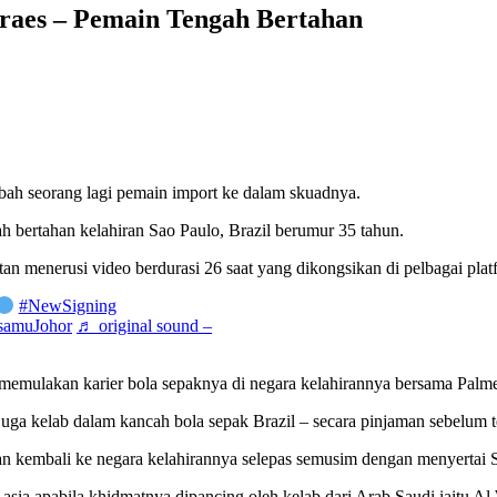
aes – Pemain Tengah Bertahan
bah seorang lagi pemain import ke dalam skuadnya.
 bertahan kelahiran Sao Paulo, Brazil berumur 35 tahun.
 menerusi video berdurasi 26 saat yang dikongsikan di pelbagai plat
#NewSigning
samuJohor
♬ original sound –
memulakan karier bola sepaknya di negara kelahirannya bersama Palmei
juga kelab dalam kancah bola sepak Brazil – secara pinjaman sebelum t
n kembali ke negara kelahirannya selepas semusim dengan menyertai Sao
asia apabila khidmatnya dipancing oleh kelab dari Arab Saudi iaitu Al