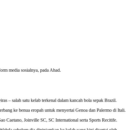
form media sosialnya, pada Ahad.
ras – salah satu kelab terkenal dalam kancah bola sepak Brazil.
erbang ke benua eropah untuk menyertai Genoa dan Palermo di Itali.
 Caetano, Joinville SC, SC International serta Sports Recitife.
 Wehda sebelum dia dipinjamkan ke kelab yang kini disertai oleh