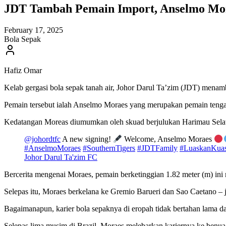
JDT Tambah Pemain Import, Anselmo Mor
February 17, 2025
Bola Sepak
Hafiz Omar
Kelab gergasi bola sepak tanah air, Johor Darul Ta’zim (JDT) menam
Pemain tersebut ialah Anselmo Moraes yang merupakan pemain tengah
Kedatangan Moreas diumumkan oleh skuad berjulukan Harimau Selatan
@johordtfc
A new signing!
Welcome, Anselmo Moraes
#AnselmoMoraes
#SouthernTigers
#JDTFamily
#LuaskanKua
Johor Darul Ta'zim FC
Bercerita mengenai Moraes, pemain berketinggian 1.82 meter (m) ini 
Selepas itu, Moraes berkelana ke Gremio Barueri dan Sao Caetano – 
Bagaimanapun, karier bola sepaknya di eropah tidak bertahan lama da
Selepas lima musim di Brazil, Moraes melebarkan kariernya ke benua 