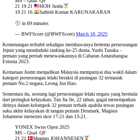
MS – Qual. QF
21 19 21
HOH Justin
19 21 16
Sathish Kumar KARUNAKARAN
in 69 minutes
— BWFScore (@BWFScore)
March 18, 2025
Kemenangan terbabit sekaligus membawanya bertemu perseorangan
Jepun yang menduduki ranking ke-25 dunia, Yushi Tanaka –
pemain yang pernah menewaskannya di Cabaran Antarabangsa
Estonia 2023.
Kemaraan Justin menjadikan Malaysia mempunyai dua wakil dalam
kategori perseorangan lelaki beraksi di pusingan 32 termasuk
pemain No.2 negara, Leong Jun Hao.
Sementara itu, seorang lagi perseorangan lelaki negara yang bermula
dari peringkat kelayakan, Tan Jia Jie, 22 tahun, gagal menempatkan
dirinya dalam kelompok 32 pemain terbaik apabila tewas pusingan
suku akhir kelayakan di tangan pemain Denmark, Magnus
Johannese menerusi skor 17-21 dan 13-21.
YONEX Swiss Open 2025
MS – Qual. QF
21 21
Magnus JOHANNESEN