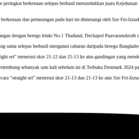
a ke peringkat berkenaan selepas berhasil menundukkan juara Kejoha
rkenaan dan pertarungan pada hari ini dimenangi oleh Sze Fei-Izzudd
n dengan beregu lelaki No.1 Thailand, Dechapol Puavaranukroih dan 
ang sama selepas berhasil mengatasi cabaran daripada beregu Bangla
ght set” menerusi skor 21-12 dan 21-13 ke atas gandingan yang mendu
ertembung sebanyak satu kali sebelum ini di Terbuka Denmark 2024 pa
ra “straight set” menerusi skor 21-13 dan 21-13 ke atas Sze Fei-Izz