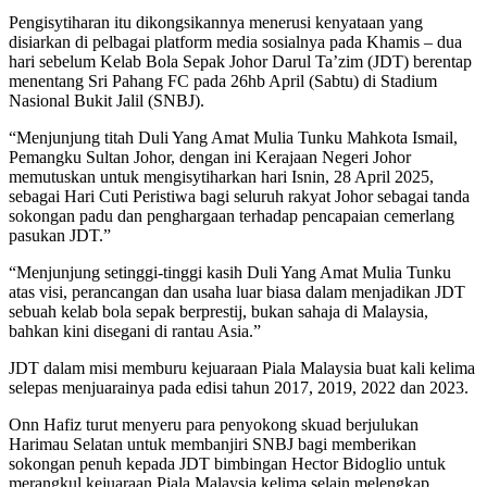
Pengisytiharan itu dikongsikannya menerusi kenyataan yang
disiarkan di pelbagai platform media sosialnya pada Khamis – dua
hari sebelum Kelab Bola Sepak Johor Darul Ta’zim (JDT) berentap
menentang Sri Pahang FC pada 26hb April (Sabtu) di Stadium
Nasional Bukit Jalil (SNBJ).
“Menjunjung titah Duli Yang Amat Mulia Tunku Mahkota Ismail,
Pemangku Sultan Johor, dengan ini Kerajaan Negeri Johor
memutuskan untuk mengisytiharkan hari Isnin, 28 April 2025,
sebagai Hari Cuti Peristiwa bagi seluruh rakyat Johor sebagai tanda
sokongan padu dan penghargaan terhadap pencapaian cemerlang
pasukan JDT.”
“Menjunjung setinggi-tinggi kasih Duli Yang Amat Mulia Tunku
atas visi, perancangan dan usaha luar biasa dalam menjadikan JDT
sebuah kelab bola sepak berprestij, bukan sahaja di Malaysia,
bahkan kini disegani di rantau Asia.”
JDT dalam misi memburu kejuaraan Piala Malaysia buat kali kelima
selepas menjuarainya pada edisi tahun 2017, 2019, 2022 dan 2023.
Onn Hafiz turut menyeru para penyokong skuad berjulukan
Harimau Selatan untuk membanjiri SNBJ bagi memberikan
sokongan penuh kepada JDT bimbingan Hector Bidoglio untuk
merangkul kejuaraan Piala Malaysia kelima selain melengkap