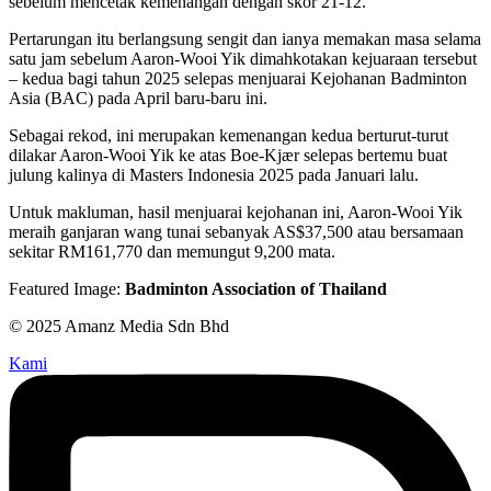
sebelum mencetak kemenangan dengan skor 21-12.
Pertarungan itu berlangsung sengit dan ianya memakan masa selama
satu jam sebelum Aaron-Wooi Yik dimahkotakan kejuaraan tersebut
– kedua bagi tahun 2025 selepas menjuarai Kejohanan Badminton
Asia (BAC) pada April baru-baru ini.
Sebagai rekod, ini merupakan kemenangan kedua berturut-turut
dilakar Aaron-Wooi Yik ke atas Boe-Kjær selepas bertemu buat
julung kalinya di Masters Indonesia 2025 pada Januari lalu.
Untuk makluman, hasil menjuarai kejohanan ini, Aaron-Wooi Yik
meraih ganjaran wang tunai sebanyak AS$37,500 atau bersamaan
sekitar RM161,770 dan memungut 9,200 mata.
Featured Image:
Badminton Association of Thailand
© 2025 Amanz Media Sdn Bhd
Kami