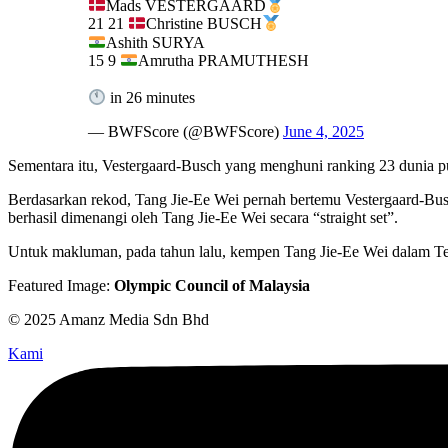
Mads VESTERGAARD
21 21
Christine BUSCH
Ashith SURYA
15 9
Amrutha PRAMUTHESH
in 26 minutes
— BWFScore (@BWFScore)
June 4, 2025
Sementara itu, Vestergaard-Busch yang menghuni ranking 23 dunia p
Berdasarkan rekod, Tang Jie-Ee Wei pernah bertemu Vestergaard-Bus
berhasil dimenangi oleh Tang Jie-Ee Wei secara “straight set”.
Untuk makluman, pada tahun lalu, kempen Tang Jie-Ee Wei dalam Ter
Featured Image:
Olympic Council of Malaysia
© 2025 Amanz Media Sdn Bhd
Kami