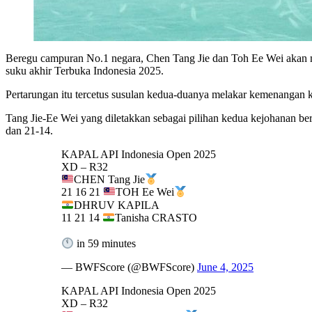
Beregu campuran No.1 negara, Chen Tang Jie dan Toh Ee Wei akan m
suku akhir Terbuka Indonesia 2025.
Pertarungan itu tercetus susulan kedua-duanya melakar kemenangan 
Tang Jie-Ee Wei yang diletakkan sebagai pilihan kedua kejohanan b
dan 21-14.
KAPAL API Indonesia Open 2025
XD – R32
CHEN Tang Jie
21 16 21
TOH Ee Wei
DHRUV KAPILA
11 21 14
Tanisha CRASTO
in 59 minutes
— BWFScore (@BWFScore)
June 4, 2025
KAPAL API Indonesia Open 2025
XD – R32