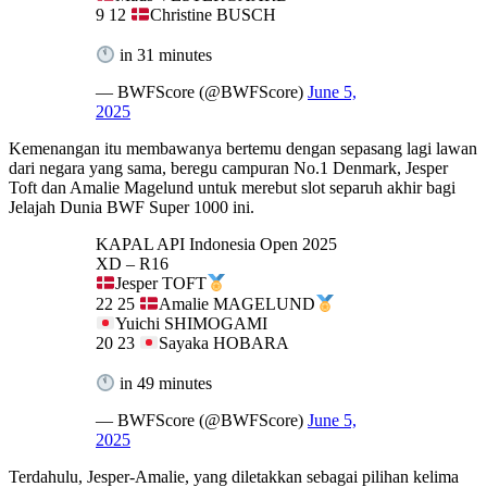
9 12
Christine BUSCH
in 31 minutes
— BWFScore (@BWFScore)
June 5,
2025
Kemenangan itu membawanya bertemu dengan sepasang lagi lawan
dari negara yang sama, beregu campuran No.1 Denmark, Jesper
Toft dan Amalie Magelund untuk merebut slot separuh akhir bagi
Jelajah Dunia BWF Super 1000 ini.
KAPAL API Indonesia Open 2025
XD – R16
Jesper TOFT
22 25
Amalie MAGELUND
Yuichi SHIMOGAMI
20 23
Sayaka HOBARA
in 49 minutes
— BWFScore (@BWFScore)
June 5,
2025
Terdahulu, Jesper-Amalie, yang diletakkan sebagai pilihan kelima