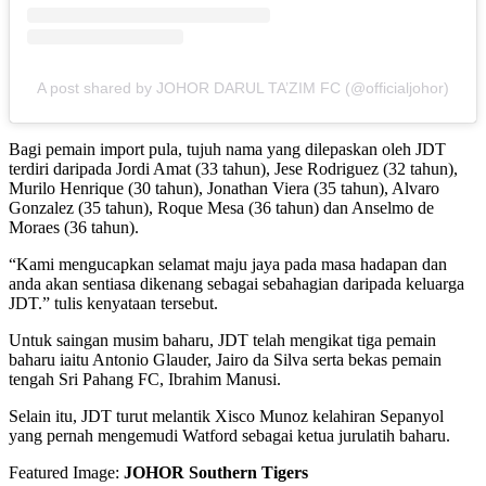
A post shared by JOHOR DARUL TA’ZIM FC (@officialjohor)
Bagi pemain import pula, tujuh nama yang dilepaskan oleh JDT
terdiri daripada Jordi Amat (33 tahun), Jese Rodriguez (32 tahun),
Murilo Henrique (30 tahun), Jonathan Viera (35 tahun), Alvaro
Gonzalez (35 tahun), Roque Mesa (36 tahun) dan Anselmo de
Moraes (36 tahun).
“Kami mengucapkan selamat maju jaya pada masa hadapan dan
anda akan sentiasa dikenang sebagai sebahagian daripada keluarga
JDT.” tulis kenyataan tersebut.
Untuk saingan musim baharu, JDT telah mengikat tiga pemain
baharu iaitu Antonio Glauder, Jairo da Silva serta bekas pemain
tengah Sri Pahang FC, Ibrahim Manusi.
Selain itu, JDT turut melantik Xisco Munoz kelahiran Sepanyol
yang pernah mengemudi Watford sebagai ketua jurulatih baharu.
Featured Image:
JOHOR Southern Tigers