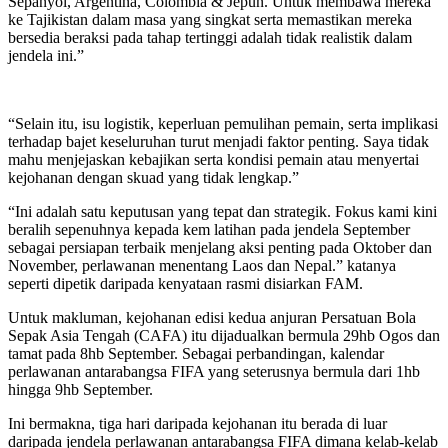
Sepanyol, Argentina, Colombia & Jepun. Untuk membawa mereka
ke Tajikistan dalam masa yang singkat serta memastikan mereka
bersedia beraksi pada tahap tertinggi adalah tidak realistik dalam
jendela ini.”
“Selain itu, isu logistik, keperluan pemulihan pemain, serta implikasi
terhadap bajet keseluruhan turut menjadi faktor penting. Saya tidak
mahu menjejaskan kebajikan serta kondisi pemain atau menyertai
kejohanan dengan skuad yang tidak lengkap.”
“Ini adalah satu keputusan yang tepat dan strategik. Fokus kami kini
beralih sepenuhnya kepada kem latihan pada jendela September
sebagai persiapan terbaik menjelang aksi penting pada Oktober dan
November, perlawanan menentang Laos dan Nepal.” katanya
seperti dipetik daripada kenyataan rasmi disiarkan FAM.
Untuk makluman, kejohanan edisi kedua anjuran Persatuan Bola
Sepak Asia Tengah (CAFA) itu dijadualkan bermula 29hb Ogos dan
tamat pada 8hb September. Sebagai perbandingan, kalendar
perlawanan antarabangsa FIFA yang seterusnya bermula dari 1hb
hingga 9hb September.
Ini bermakna, tiga hari daripada kejohanan itu berada di luar
daripada jendela perlawanan antarabangsa FIFA dimana kelab-kelab