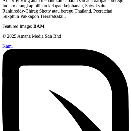
Arif-Roy King akan menantikan cabaran samada daripada beregu
India merangkap pilihan kelapan kejohanan, Satwiksairaj
Rankireddy-Chirag Shetty atau beregu Thailand, Peeratchai
Sukphun-Pakkapon Teeraratsakul.
Featured Image:
BAM
© 2025 Amanz Media Sdn Bhd
Kami