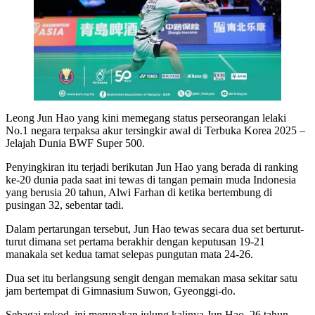
Leong Jun Hao yang kini memegang status perseorangan lelaki
No.1 negara terpaksa akur tersingkir awal di Terbuka Korea 2025 –
Jelajah Dunia BWF Super 500.
Penyingkiran itu terjadi berikutan Jun Hao yang berada di ranking
ke-20 dunia pada saat ini tewas di tangan pemain muda Indonesia
yang berusia 20 tahun, Alwi Farhan di ketika bertembung di
pusingan 32, sebentar tadi.
Dalam pertarungan tersebut, Jun Hao tewas secara dua set berturut-
turut dimana set pertama berakhir dengan keputusan 19-21
manakala set kedua tamat selepas pungutan mata 24-26.
Dua set itu berlangsung sengit dengan memakan masa sekitar satu
jam bertempat di Gimnasium Suwon, Gyeonggi-do.
Sebagai rekod, ini merupakan julung kalinya Jun Hao, 26 tahun,