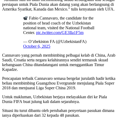
persiapan untuk Piala Dunia akan datang yang akan berlangsung di
Amerika Syarikat, Kanada dan Mexico.” tulis kenyataan oleh UFA.
Fabio Cannavaro, the candidate for the
position of head coach of the Uzbekistan
national team, visited the National Football
Center.
pic.twitter.com/GE3Ila1F5m
— O‘zbekiston FA (@UzbekistanFA)
October 6, 2025
Cannavaro yang pernah membimbing pelbagai kelab di China, Arab
Saudi, Croatia serta negara kelahirannya sendiri termasuk skuad
kebangsaan China ditandatangani untuk menggantikan Timur
Kapadze.
Pencapaian terbaik Cannavaro semasa bergelar jurulatih hadir ketika
beliau membimbing Guangzhou Evergrande menjulang Piala Super
2018 dan menjuarai Liga Super China 2019.
Untuk makluman, Uzbekistan berjaya melayakkan diri ke Piala
Dunia FIFA buat julung kali dalam sejarahnya.
Situasi itu turut dibantu oleh perubahan penyertaan pasukan dimana
ianya diperluaskan dari 32 kepada 48 pasukan.