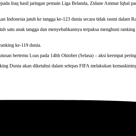
epada Iraq hasil jaringan pemain Liga Belanda, Zidane Ammar Iqbal p
kan Indonesia jatuh ke tangga ke-123 dunia secara tidak rasmi dalam 
jatuh satu anak tangga dan menyebabkannya terpaksa menghuni rankin
 ranking ke-119 dunia.
tusan bertemu Loas pada 14hb Oktober (Selasa) – aksi keempat pering
nking Dunia akan diketahui dalam selepas FIFA melakukan kemaskinin