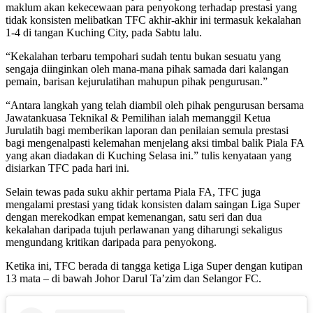
maklum akan kekecewaan para penyokong terhadap prestasi yang
tidak konsisten melibatkan TFC akhir-akhir ini termasuk kekalahan
1-4 di tangan Kuching City, pada Sabtu lalu.
“Kekalahan terbaru tempohari sudah tentu bukan sesuatu yang
sengaja diinginkan oleh mana-mana pihak samada dari kalangan
pemain, barisan kejurulatihan mahupun pihak pengurusan.”
“Antara langkah yang telah diambil oleh pihak pengurusan bersama
Jawatankuasa Teknikal & Pemilihan ialah memanggil Ketua
Jurulatih bagi memberikan laporan dan penilaian semula prestasi
bagi mengenalpasti kelemahan menjelang aksi timbal balik Piala FA
yang akan diadakan di Kuching Selasa ini.” tulis kenyataan yang
disiarkan TFC pada hari ini.
Selain tewas pada suku akhir pertama Piala FA, TFC juga
mengalami prestasi yang tidak konsisten dalam saingan Liga Super
dengan merekodkan empat kemenangan, satu seri dan dua
kekalahan daripada tujuh perlawanan yang diharungi sekaligus
mengundang kritikan daripada para penyokong.
Ketika ini, TFC berada di tangga ketiga Liga Super dengan kutipan
13 mata – di bawah Johor Darul Ta’zim dan Selangor FC.