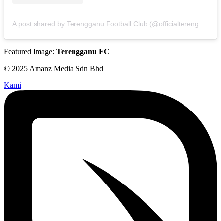
A post shared by Terengganu Football Club️️ (@officialterengganufc)
Featured Image:
Terengganu FC
© 2025 Amanz Media Sdn Bhd
Kami